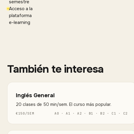
semestre
Acceso a la
plataforma
e-learning
También te interesa
Inglés General
20 clases de 50 min/sem. El curso más popular.
€
150
/
SEM
A0 · A1 · A2 · B1 · B2 · C1 · C2