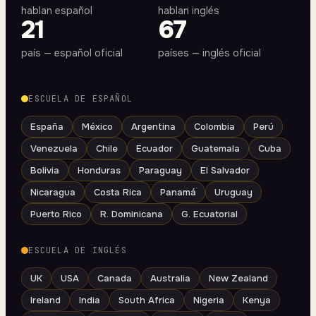
hablan español
hablan inglés
21
67
país — español oficial
países — inglés oficial
ESCUELA DE ESPAÑOL
España
México
Argentina
Colombia
Perú
Venezuela
Chile
Ecuador
Guatemala
Cuba
Bolivia
Honduras
Paraguay
El Salvador
Nicaragua
Costa Rica
Panamá
Uruguay
Puerto Rico
R. Dominicana
G. Ecuatorial
ESCUELA DE INGLÉS
UK
USA
Canada
Australia
New Zealand
Ireland
India
South Africa
Nigeria
Kenya