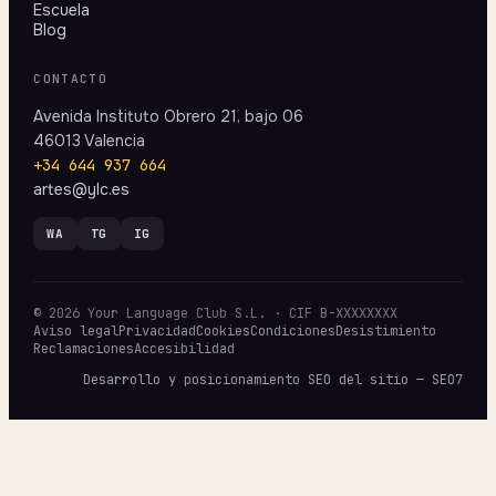
Escuela
Blog
CONTACTO
Avenida Instituto Obrero 21, bajo 06
46013 Valencia
+34 644 937 664
artes@ylc.es
WA
TG
IG
© 2026 Your Language Club S.L. · CIF B-XXXXXXXX
Aviso legal
Privacidad
Cookies
Condiciones
Desistimiento
Reclamaciones
Accesibilidad
Desarrollo y posicionamiento SEO del sitio — SEO7