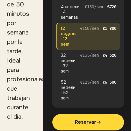
de 50
4 недели
€
180
/
sem
€
720
· 4
minutos
semanas
por
12
€
150
/
sem
€
1 800
semana
недель
· 12
por la
sem
tarde.
32
€
135
/
sem
€
4 320
Ideal
недели
· 32
para
sem
profesionales
52
€
125
/
sem
€
6 500
недели
que
· 52
trabajan
sem
durante
el día.
Reservar