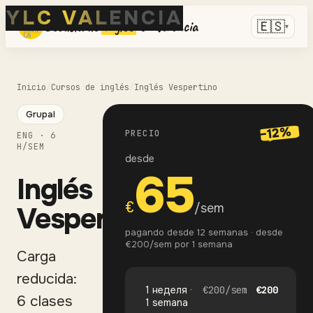
YLC VALENCIA
Escuela de
inglés
en Valencia
🇪🇸
▾
Inicio
/
Cursos de inglés
/
Inglés Vespertino
Grupal
−12%
PRECIO
ENG
·
6
H/SEM
desde
65
Inglés
€
/sem
Vespertino
pagando desde 12 semanas · desde
€200/sem por 1 semana
Carga
reducida:
1 неделя ·
€
200
/
sem
€
200
6 clases
1 semana