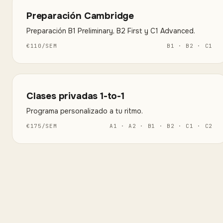
Preparación Cambridge
Preparación B1 Preliminary, B2 First y C1 Advanced.
€
110
/
SEM
B1 · B2 · C1
Clases privadas 1-to-1
Programa personalizado a tu ritmo.
€
175
/
SEM
A1 · A2 · B1 · B2 · C1 · C2