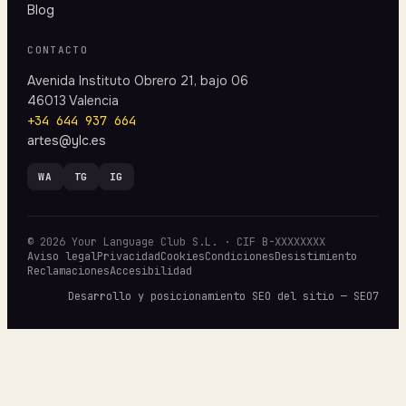
Blog
CONTACTO
Avenida Instituto Obrero 21, bajo 06
46013 Valencia
+34 644 937 664
artes@ylc.es
WA
TG
IG
© 2026 Your Language Club S.L. · CIF B-XXXXXXXX
Aviso legal
Privacidad
Cookies
Condiciones
Desistimiento
Reclamaciones
Accesibilidad
Desarrollo y posicionamiento SEO del sitio — SEO7