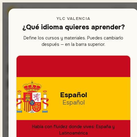
Escuela de
inglés
en Valencia
🇪🇸
▾
YLC VALENCIA
¿Qué idioma quieres aprender?
Define los cursos y materiales. Puedes cambiarlo
Inicio
/
Método
después — en la barra superior.
CURSOS DE INGLÉS
CÓMO ENSEÑAMOS
Método comunicativo
para inglés
Español
El inglés es una herramienta de trabajo y de
Español
comunicación global. Foco en fluidez,
vocabulario profesional y preparación
Habla con fluidez donde vives: España y
Cambridge/IELTS.
Latinoamérica