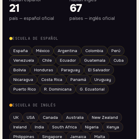
21
67
país — español oficial
países — inglés oficial
ESCUELA DE ESPAÑOL
España
México
Argentina
Colombia
Perú
Venezuela
Chile
Ecuador
Guatemala
Cuba
Bolivia
Honduras
Paraguay
El Salvador
Nicaragua
Costa Rica
Panamá
Uruguay
Puerto Rico
R. Dominicana
G. Ecuatorial
ESCUELA DE INGLÉS
UK
USA
Canada
Australia
New Zealand
Ireland
India
South Africa
Nigeria
Kenya
Philippines
Singapore
Jamaica
Malta