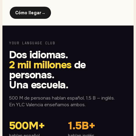
Cómo llegar
→
YOUR LANGUAGE CLUB
Dos idiomas.
2 mil millones
de
personas.
Una escuela.
500 M de personas hablan español, 1,5 B — inglés.
En YLC Valencia enseñamos ambos.
500M+
1.5B+
hablan español
hablan inglés