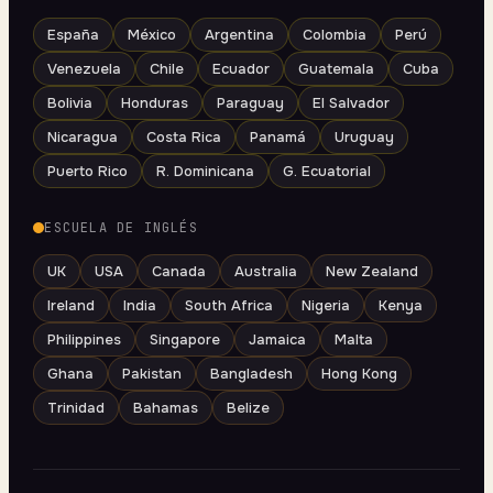
España
México
Argentina
Colombia
Perú
Venezuela
Chile
Ecuador
Guatemala
Cuba
Bolivia
Honduras
Paraguay
El Salvador
Nicaragua
Costa Rica
Panamá
Uruguay
Puerto Rico
R. Dominicana
G. Ecuatorial
ESCUELA DE INGLÉS
UK
USA
Canada
Australia
New Zealand
Ireland
India
South Africa
Nigeria
Kenya
Philippines
Singapore
Jamaica
Malta
Ghana
Pakistan
Bangladesh
Hong Kong
Trinidad
Bahamas
Belize