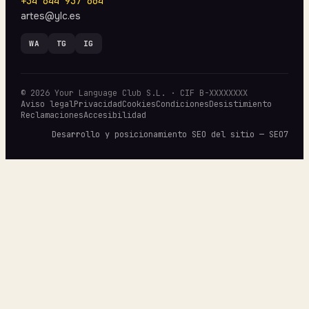
+34 644 937 664
artes@ylc.es
WA
TG
IG
© 2026 Your Language Club S.L. · CIF B-XXXXXXXX
Aviso legal
Privacidad
Cookies
Condiciones
Desistimiento
Reclamaciones
Accesibilidad
Desarrollo y posicionamiento SEO del sitio — SEO7