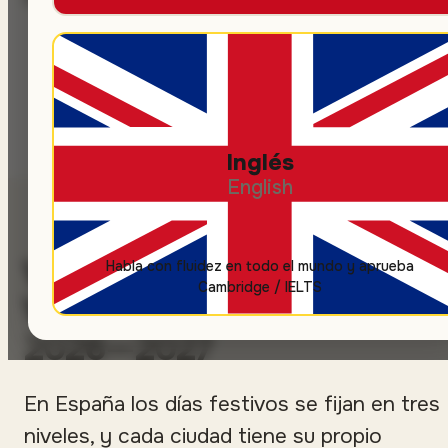
Inglés
English
Vacaciones y festivos de
Habla con fluidez en todo el mundo y aprueba
Cambridge / IELTS
Valencia
2026—2027
En España los días festivos se fijan en tres
niveles, y cada ciudad tiene su propio