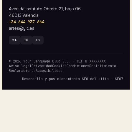
Avenida Instituto Obrero 21, bajo 06
46013 Valencia
+34 644 937 664
artes@ylc.es
WA
TG
IG
© 2026 Your Language Club S.L. · CIF B-XXXXXXXX
Aviso legal
Privacidad
Cookies
Condiciones
Desistimiento
Reclamaciones
Accesibilidad
Desarrollo y posicionamiento SEO del sitio — SEO7