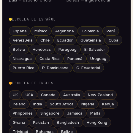
país — español oficial
países — inglés oficial
ESCUELA DE ESPAÑOL
España
México
Argentina
Colombia
Perú
Venezuela
Chile
Ecuador
Guatemala
Cuba
Bolivia
Honduras
Paraguay
El Salvador
Nicaragua
Costa Rica
Panamá
Uruguay
Puerto Rico
R. Dominicana
G. Ecuatorial
ESCUELA DE INGLÉS
UK
USA
Canada
Australia
New Zealand
Ireland
India
South Africa
Nigeria
Kenya
Philippines
Singapore
Jamaica
Malta
Ghana
Pakistan
Bangladesh
Hong Kong
Trinidad
Bahamas
Belize