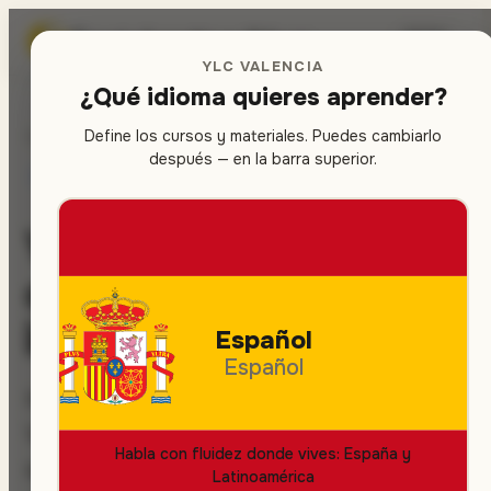
Escuela de
inglés
en Valencia
🇪🇸
▾
YLC VALENCIA
¿Qué idioma quieres aprender?
Define los cursos y materiales. Puedes cambiarlo
Inicio
/
Actividades
después — en la barra superior.
CURSOS DE INGLÉS
INMERSIÓN
Vive el inglés —
comunidad
internacional
Español
Español
Inglés en el entorno internacional vivo de
Valencia: pub talks con nativos, clubes de
Habla con fluidez donde vives: España y
speaking para Cambridge/IELTS, networkin
Latinoamérica