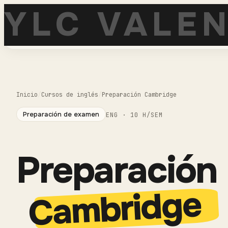
YLC VALEN
Escuela de
Inicio
/
Cursos de inglés
/
Preparación Cambridge
Preparación de examen
ENG
·
10
H/SEM
Preparación
Cambridge