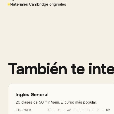
Materiales Cambridge originales
También te int
Inglés General
20 clases de 50 min/sem. El curso más popular.
€
150
/
SEM
A0 · A1 · A2 · B1 · B2 · C1 · C2