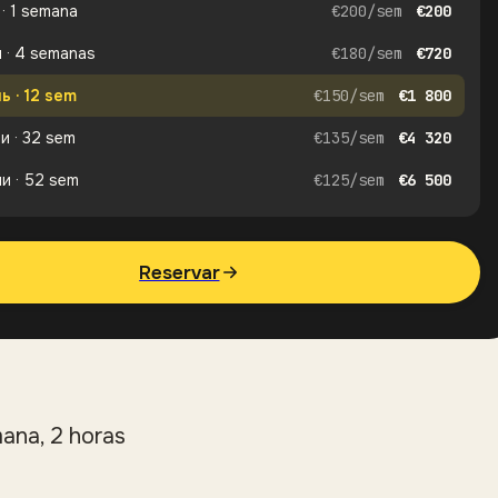
 · 1 semana
€
200
/
sem
€
200
 · 4 semanas
€
180
/
sem
€
720
ь · 12 sem
€
150
/
sem
€
1 800
и · 32 sem
€
135
/
sem
€
4 320
и · 52 sem
€
125
/
sem
€
6 500
Reservar
ana, 2 horas