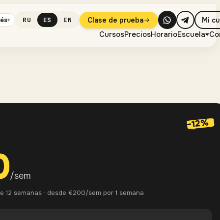
Clase de prueba
Mi c
lés
RU
ES
EN
▾
Cursos
Precios
Horario
Escuela
Co
−12%
0
/sem
e 12 semanas · desde €200/sem por 1 semana