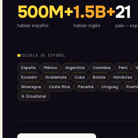
500M+
1.5B+
21
hablan español
hablan inglés
país — espa
ESCUELA DE ESPAÑOL
España
México
Argentina
Colombia
Perú
V
Ecuador
Guatemala
Cuba
Bolivia
Honduras
Nicaragua
Costa Rica
Panamá
Uruguay
Puert
G. Ecuatorial