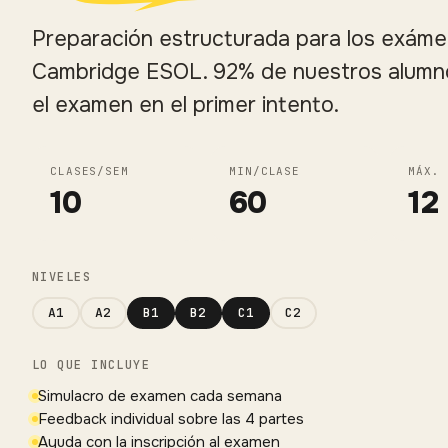
Preparación estructurada para los exám
Cambridge ESOL. 92% de nuestros alumn
el examen en el primer intento.
CLASES/SEM
MIN/CLASE
MÁX. 
10
60
12
NIVELES
A1
A2
B1
B2
C1
C2
LO QUE INCLUYE
Simulacro de examen cada semana
Feedback individual sobre las 4 partes
Ayuda con la inscripción al examen