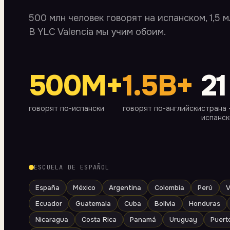
500 млн человек говорят на испанском, 1,5 
В YLC Valencia мы учим обоим.
500M+
1.5B+
21
говорят по-испански
говорят по-английски
страна
испанск
ESCUELA DE ESPAÑOL
España
México
Argentina
Colombia
Perú
V
Ecuador
Guatemala
Cuba
Bolivia
Honduras
Nicaragua
Costa Rica
Panamá
Uruguay
Puert