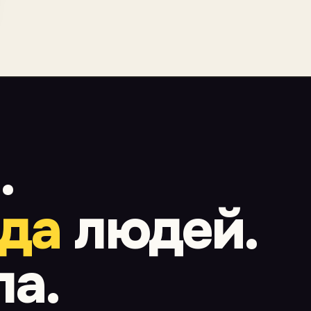
.
рда
людей.
а.