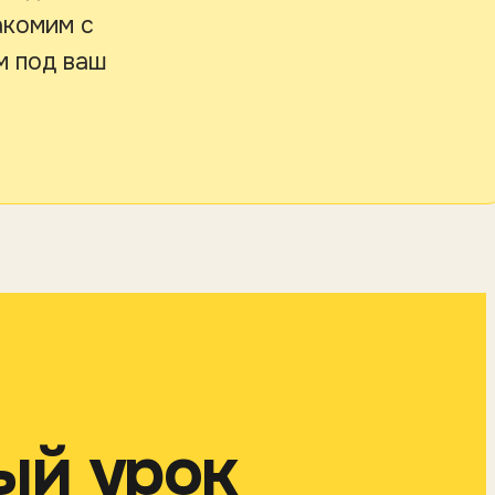
акомим с
м под ваш
ый урок