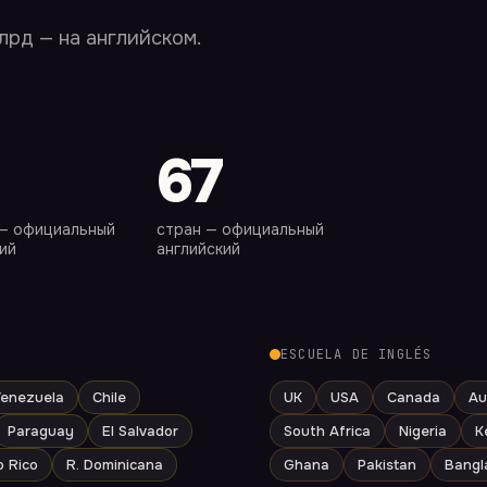
млрд — на английском.
67
 — официальный
стран — официальный
ий
английский
ESCUELA DE INGLÉS
enezuela
Chile
UK
USA
Canada
Au
Paraguay
El Salvador
South Africa
Nigeria
K
o Rico
R. Dominicana
Ghana
Pakistan
Bangl