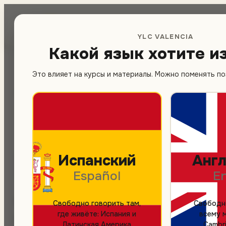
Школа
исп
YLC VALENCIA
Какой язык хотите и
Это влияет на курсы и материалы. Можно поменять по
Главная
/
Преподаватели
КУРСЫ ИСПАНСКОГО
КОМАНДА
Преподават
Испанский
Англ
Español
En
Носители-преподаватели с опытом DEL
Свободно говорить там,
Свободн
где живёте: Испания и
всему 
студентов разных уровней. Все билингв
Латинская Америка
Cambri