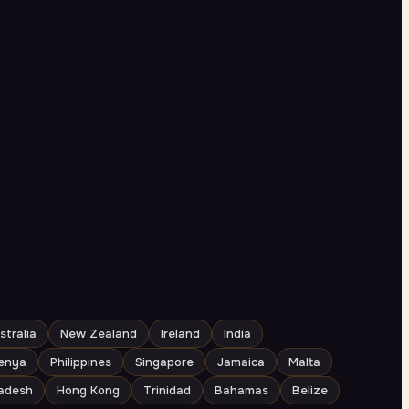
stralia
New Zealand
Ireland
India
enya
Philippines
Singapore
Jamaica
Malta
adesh
Hong Kong
Trinidad
Bahamas
Belize