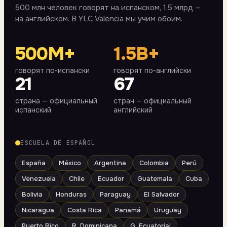
500 млн человек говорят на испанском, 1,5 млрд —
на английском. В YLC Valencia мы учим обоим.
500M+
1.5B+
говорят по-испански
говорят по-английски
21
67
страна — официальный
стран — официальный
испанский
английский
ESCUELA DE ESPAÑOL
España
México
Argentina
Colombia
Perú
Venezuela
Chile
Ecuador
Guatemala
Cuba
Bolivia
Honduras
Paraguay
El Salvador
Nicaragua
Costa Rica
Panamá
Uruguay
Puerto Rico
R. Dominicana
G. Ecuatorial