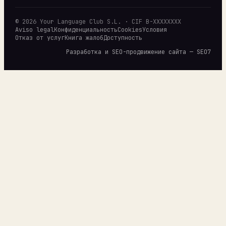
© 2026 Your Language Club S.L. · CIF B-XXXXXXXX
Aviso legal
Конфиденциальность
Cookies
Условия
Отказ от услуг
Книга жалоб
Доступность
Разработка и SEO-продвижение сайта — SEO7