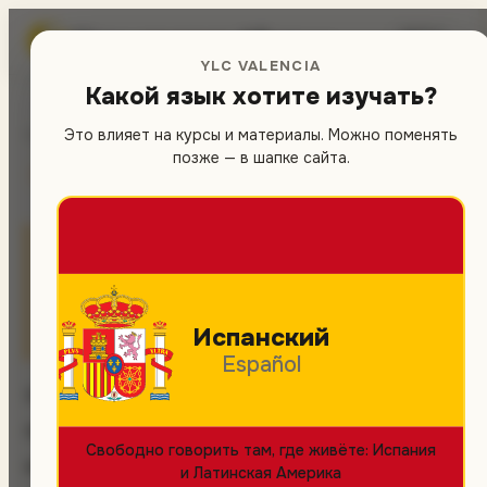
Школа
испанского
в Валенсии
🇷🇺
▾
YLC VALENCIA
Какой язык хотите изучать?
Это влияет на курсы и материалы. Можно поменять
Главная
/
Legal
/
Правовая информация (Aviso Legal)
позже — в шапке сайта.
Курсы испанского
Правовая
информация (Aviso
Legal)
Испанский
Español
Настоящий документ устанавливает
правовую информацию и общие условия
Свободно говорить там, где живёте: Испания
использования сайта ylcvalencia.es в
и Латинская Америка