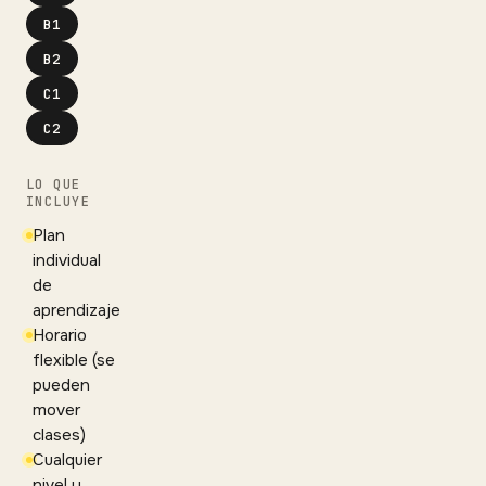
B1
B2
C1
C2
LO QUE
INCLUYE
Plan
individual
de
aprendizaje
Horario
flexible (se
pueden
mover
clases)
Cualquier
nivel y