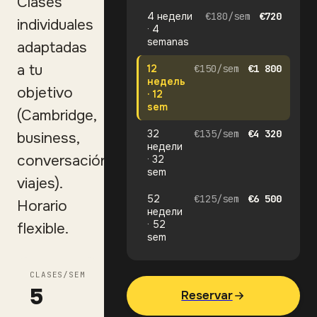
Clases
4 недели
€
180
/
sem
€
720
individuales
· 4
semanas
adaptadas
a tu
12
€
150
/
sem
€
1 800
недель
objetivo
· 12
sem
(Cambridge,
32
€
135
/
sem
€
4 320
business,
недели
conversación,
· 32
sem
viajes).
52
€
125
/
sem
€
6 500
Horario
недели
· 52
flexible.
sem
CLASES/SEM
5
Reservar