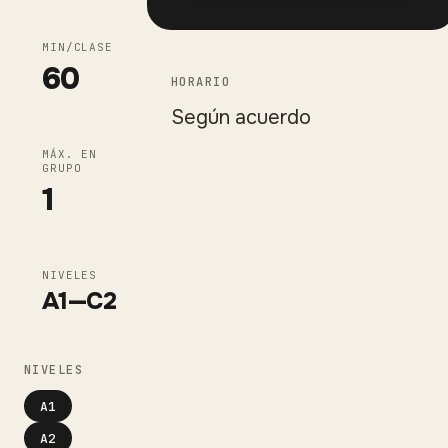
MIN/CLASE
60
HORARIO
Según acuerdo
MÁX. EN
GRUPO
1
NIVELES
A1
—
C2
NIVELES
A1
A2