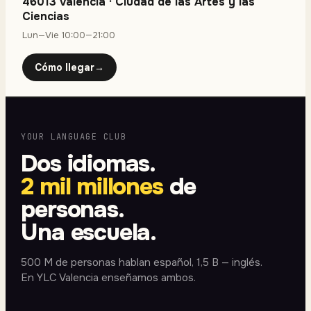
46013 Valencia
·
Ciudad de las Artes y las
Ciencias
Lun—Vie 10:00—21:00
Cómo llegar
→
YOUR LANGUAGE CLUB
Dos idiomas.
2 mil millones
de
personas.
Una escuela.
500 M de personas hablan español, 1,5 B — inglés.
En YLC Valencia enseñamos ambos.