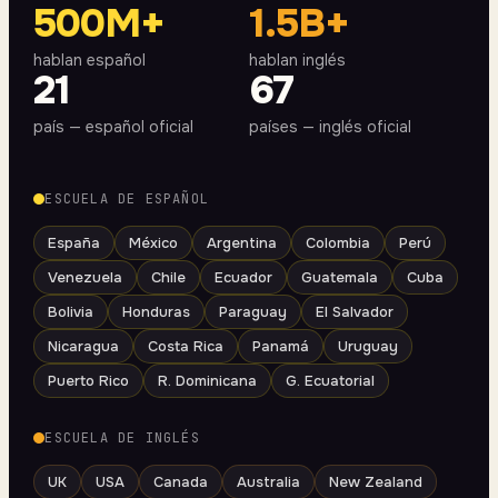
500M+
1.5B+
hablan español
hablan inglés
21
67
país — español oficial
países — inglés oficial
ESCUELA DE ESPAÑOL
España
México
Argentina
Colombia
Perú
Venezuela
Chile
Ecuador
Guatemala
Cuba
Bolivia
Honduras
Paraguay
El Salvador
Nicaragua
Costa Rica
Panamá
Uruguay
Puerto Rico
R. Dominicana
G. Ecuatorial
ESCUELA DE INGLÉS
UK
USA
Canada
Australia
New Zealand