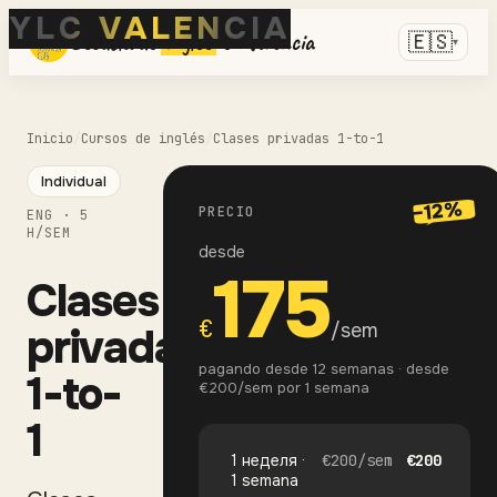
YLC VALENCIA
Escuela de
inglés
en Valencia
🇪🇸
▾
Inicio
/
Cursos de inglés
/
Clases privadas 1-to-1
Individual
−12%
PRECIO
ENG
·
5
H/SEM
desde
175
Clases
€
/sem
privadas
pagando desde 12 semanas · desde
1-to-
€200/sem por 1 semana
1
1 неделя ·
€
200
/
sem
€
200
1 semana