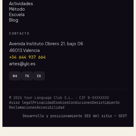
Actividades
Método
Escuela
Blog
CONTACTO
Avenida Instituto Obrero 21, bajo 06
46013 Valencia
+34 644 937 664
artes@ylc.es
WA
TG
IG
© 2026 Your Language Club S.L. · CIF B-XXXXXXXX
Aviso legal
Privacidad
Cookies
Condiciones
Desistimiento
Reclamaciones
Accesibilidad
Desarrollo y posicionamiento SEO del sitio — SEO7